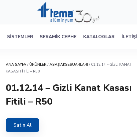
R
SISTEMLER
SERAMIK CEPHE
KATALOGLAR
İLETIŞ
ANA SAYFA
/
ÜRÜNLER
/
ASAŞ AKSESUARLARI
/ 01.12.14 – GIZLI KANAT
KASASI FITILI – R50
01.12.14 – Gizli Kanat Kasası
Fitili – R50
Satın Al