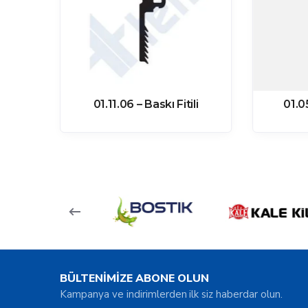
ili
01.11.06 – Baskı Fitili
01.0
BÜLTENİMİZE ABONE OLUN
Kampanya ve indirimlerden ilk siz haberdar olun.