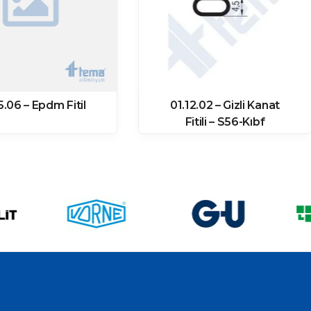
5.06 – Epdm Fitil
01.12.02 – Gizli Kanat
Fitili – S56-Kıbf