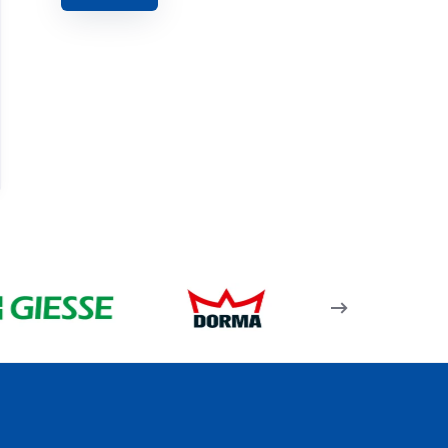
01.15.01 – Gizli Kanat
Fitili