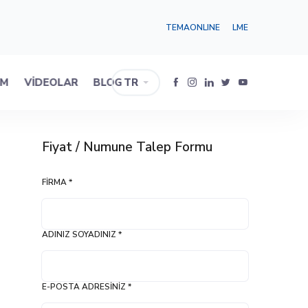
TEMAONLINE
LME
IM
VIDEOLAR
BLOG
TR
Fiyat / Numune Talep Formu
FIRMA *
ADINIZ SOYADINIZ *
E-POSTA ADRESINIZ *