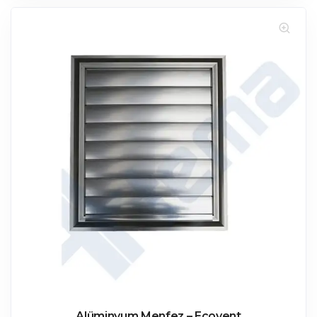
Alüminyum Menfez – Ecovent