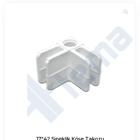
17*42 Sineklik Köşe Takozu