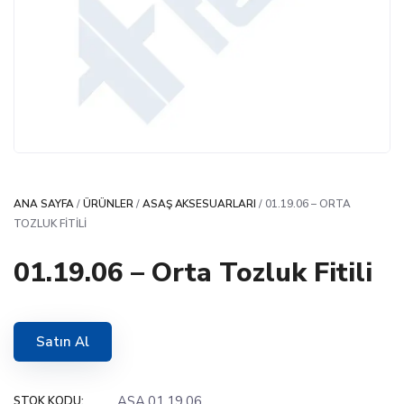
ANA SAYFA
/
ÜRÜNLER
/
ASAŞ AKSESUARLARI
/ 01.19.06 – ORTA
TOZLUK FITILI
01.19.06 – Orta Tozluk Fitili
Satın Al
ASA.01.19.06
STOK KODU: