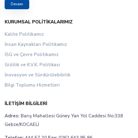
Devamı
KURUMSAL POLITIKALARIMIZ
Kalite Politikamız
İnsan Kaynakları Politikamız
İSG ve Çevre Politikamız
Gizlilik ve K.V.K. Politikası
İnovasyon ve Sürdürülebilirlik
Bilgi Toplumu Hizmetleri
İLETIŞIM BILGILERI
Adres:
Barış Mahallesi Güney Yan Yol Caddesi No:338
Gebze/KOCAELİ
Telefon:
444 57 20
Fax:
0262 643 95 86