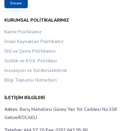
Devamı
KURUMSAL POLITIKALARIMIZ
Kalite Politikamız
İnsan Kaynakları Politikamız
İSG ve Çevre Politikamız
Gizlilik ve K.V.K. Politikası
İnovasyon ve Sürdürülebilirlik
Bilgi Toplumu Hizmetleri
İLETIŞIM BILGILERI
Adres:
Barış Mahallesi Güney Yan Yol Caddesi No:338
Gebze/KOCAELİ
Telefon:
444 57 20
Fax:
0262 643 95 86