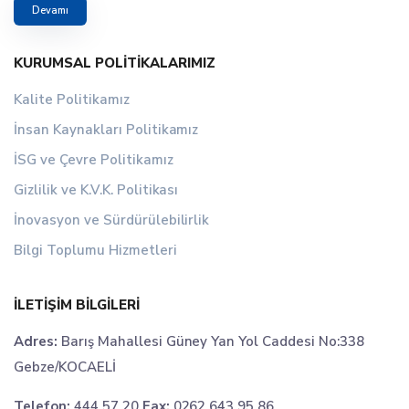
Devamı
KURUMSAL POLITIKALARIMIZ
Kalite Politikamız
İnsan Kaynakları Politikamız
İSG ve Çevre Politikamız
Gizlilik ve K.V.K. Politikası
İnovasyon ve Sürdürülebilirlik
Bilgi Toplumu Hizmetleri
İLETIŞIM BILGILERI
Adres:
Barış Mahallesi Güney Yan Yol Caddesi No:338
Gebze/KOCAELİ
Telefon:
444 57 20
Fax:
0262 643 95 86