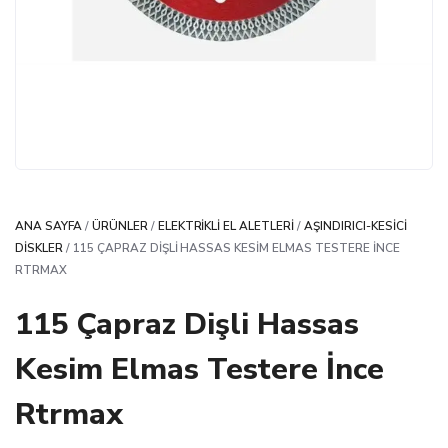
ANA SAYFA
/
ÜRÜNLER
/
ELEKTRIKLI EL ALETLERI
/
AŞINDIRICI-KESICI
DISKLER
/ 115 ÇAPRAZ DIŞLI HASSAS KESIM ELMAS TESTERE İNCE
RTRMAX
115 Çapraz Dişli Hassas
Kesim Elmas Testere İnce
Rtrmax