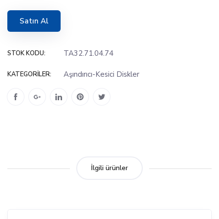
Satın Al
TA32.71.04.74
STOK KODU:
Aşındırıcı-Kesici Diskler
KATEGORILER:
İlgili ürünler