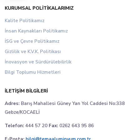
KURUMSAL POLITIKALARIMIZ
Kalite Politikamız
İnsan Kaynakları Politikamız
İSG ve Çevre Politikamız
Gizlilik ve K.V.K. Politikası
İnovasyon ve Sürdürülebilirlik
Bilgi Toplumu Hizmetleri
İLETIŞIM BILGILERI
Adres:
Barış Mahallesi Güney Yan Yol Caddesi No:338
Gebze/KOCAELİ
Telefon:
444 57 20
Fax:
0262 643 95 86
E-Posta:
bilgi@temaaluminyum.com.tr