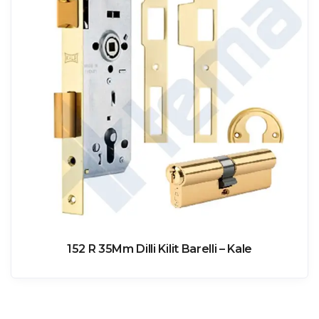
152 R 35Mm Dilli Kilit Barelli – Kale