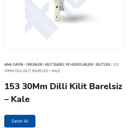
ANA SAYFA
/
ÜRÜNLER
/
KILIT BAREL VE HIDROLIKLERI
/
KILITLER
/ 153
30MM DILLI KILIT BARELSIZ – KALE
153 30Mm Dilli Kilit Barelsiz
– Kale
Satın Al