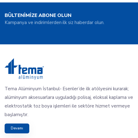
BÜLTENİMİZE ABONE OLUN
Kampanya ve indirimlerden ilk siz haberdar olun.
Tema Alüminyum İstanbul- Esenler’de ilk atölyesini kurarak;
alüminyum aksesuarlara uyguladığı polisaj, eloksal kaplama ve
elektrostatik toz boya işlemleri ile sektöre hizmet vermeye
başlamıştır.
Devamı