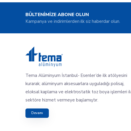
BÜLTENİMİZE ABONE OLUN
Kampanya ve indirimlerden ilk siz haberdar olun.
Tema Alüminyum İstanbul- Esenler’de ilk atölyesini
kurarak; alüminyum aksesuarlara uyguladığı polisaj,
eloksal kaplama ve elektrostatik toz boya işlemleri i
sektöre hizmet vermeye başlamıştır.
Devamı