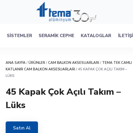
R
SISTEMLER
SERAMIK CEPHE
KATALOGLAR
İLETIŞ
ANA SAYFA
/
ÜRÜNLER
/
CAM BALKON AKSESUARLARI
/
TEMA TEK CAMLI
KATLANIR CAM BALKON AKSESUARLARI
/ 45 KAPAK ÇOK AÇILI TAKIM –
LÜKS
45 Kapak Çok Açılı Takım –
Lüks
Satın Al