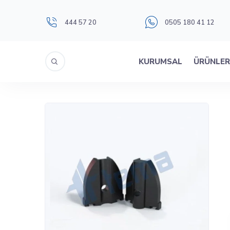
444 57 20
0505 180 41 12
KURUMSAL
ÜRÜNLE