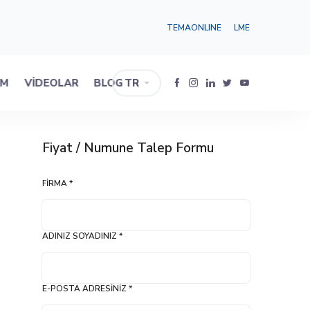
TEMAONLINE
LME
IM
VIDEOLAR
BLOG
TR
Fiyat / Numune Talep Formu
FIRMA *
ADINIZ SOYADINIZ *
E-POSTA ADRESINIZ *