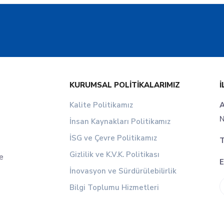
KURUMSAL POLITIKALARIMIZ
İ
Kalite Politikamız
A
N
İnsan Kaynakları Politikamız
İSG ve Çevre Politikamız
T
Gizlilik ve K.V.K. Politikası
le
E
İnovasyon ve Sürdürülebilirlik
Bilgi Toplumu Hizmetleri