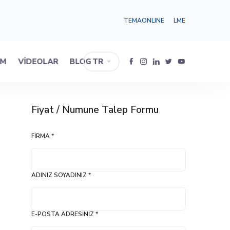
TEMAONLINE
LME
IM
VIDEOLAR
BLOG
TR
Fiyat / Numune Talep Formu
FIRMA *
ADINIZ SOYADINIZ *
E-POSTA ADRESINIZ *