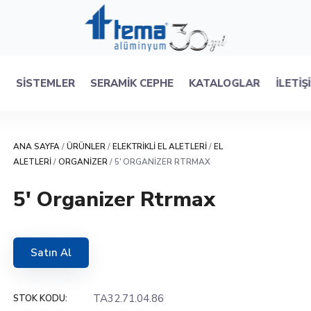
R
SISTEMLER
SERAMIK CEPHE
KATALOGLAR
İLETIŞ
ANA SAYFA
/
ÜRÜNLER
/
ELEKTRIKLI EL ALETLERI
/
EL
ALETLERI
/
ORGANIZER
/ 5′ ORGANIZER RTRMAX
5′ Organizer Rtrmax
Satın Al
TA32.71.04.86
STOK KODU: