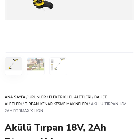
ANA SAYFA
/
ÜRÜNLER
/
ELEKTRIKLI EL ALETLERI
/
BAHÇE
ALETLERI
/
TIRPAN-KENAR KESME MAKINELERI
/ AKÜLÜ TIRPAN 18V,
2AH RTRMAX X-LION
Akülü Tırpan 18V, 2Ah