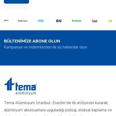
BÜLTENİMİZE ABONE OLUN
Kampanya ve indirimlerden ilk siz haberdar olun.
Tema Alüminyum İstanbul- Esenler’de ilk atölyesini kurarak;
alüminyum aksesuarlara uyguladığı polisaj, eloksal kaplama ve