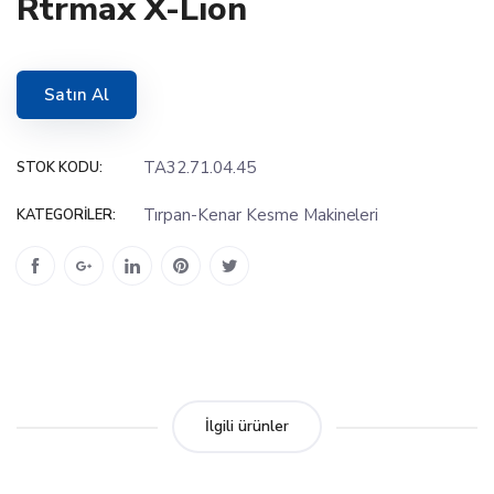
Rtrmax X-Lıon
Satın Al
TA32.71.04.45
STOK KODU:
Tırpan-Kenar Kesme Makineleri
KATEGORILER:
İlgili ürünler