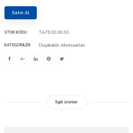
Satın Al
TA79.00.00.30
STOK KODU:
Duşakabin Aksesuarları
KATEGORILER:
İlgili ürünler