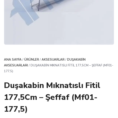
ANA SAYFA
/
ÜRÜNLER
/
AKSESUARLAR
/
DUŞAKABIN
AKSESUARLARI
/ DUŞAKABIN MIKNATISLI FITIL 177,5CM – ŞEFFAF (MF01-
177,5)
Duşakabin Mıknatıslı Fitil
177,5Cm – Şeffaf (Mf01-
177,5)