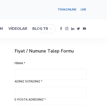
TEMAONLINE
LME
IM
VIDEOLAR
BLOG
TR
Fiyat / Numune Talep Formu
FIRMA *
ADINIZ SOYADINIZ *
E-POSTA ADRESINIZ *