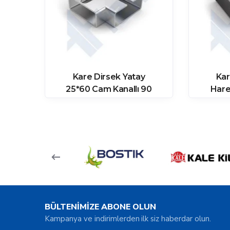
y
Kare Dirsek Yatay
Kar
rece
25*60 Cam Kanallı 90
Hare
Derece
BÜLTENİMİZE ABONE OLUN
Kampanya ve indirimlerden ilk siz haberdar olun.