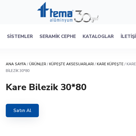
R
SISTEMLER
SERAMIK CEPHE
KATALOGLAR
İLETIŞ
ANA SAYFA
/
ÜRÜNLER
/
KÜPEŞTE AKSESUARLARI
/
KARE KÜPEŞTE
/ KARE
BILEZIK 30*80
Kare Bilezik 30*80
Satın Al