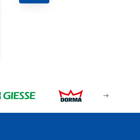
Kare Cam Tutamağı
Dikme Kanala Göre –
Parlak