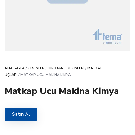
ANA SAYFA
/
ÜRÜNLER
/
HIRDAVAT ÜRÜNLERI
/
MATKAP
UÇLARI
/ MATKAP UCU MAKINA KIMYA
Matkap Ucu Makina Kimya
Satın Al