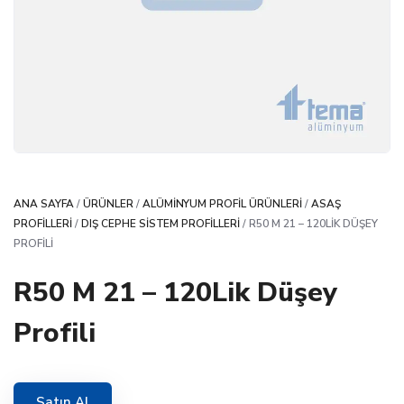
ANA SAYFA
/
ÜRÜNLER
/
ALÜMINYUM PROFIL ÜRÜNLERI
/
ASAŞ
PROFILLERI
/
DIŞ CEPHE SISTEM PROFILLERI
/ R50 M 21 – 120LIK DÜŞEY
PROFILI
R50 M 21 – 120Lik Düşey
Profili
Satın Al