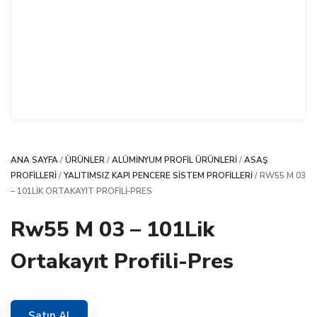
ANA SAYFA
/
ÜRÜNLER
/
ALÜMINYUM PROFIL ÜRÜNLERI
/
ASAŞ
PROFILLERI
/
YALITIMSIZ KAPI PENCERE SISTEM PROFILLERI
/ RW55 M 03
– 101LIK ORTAKAYIT PROFILI-PRES
Rw55 M 03 – 101Lik
Ortakayıt Profili-Pres
Satın Al