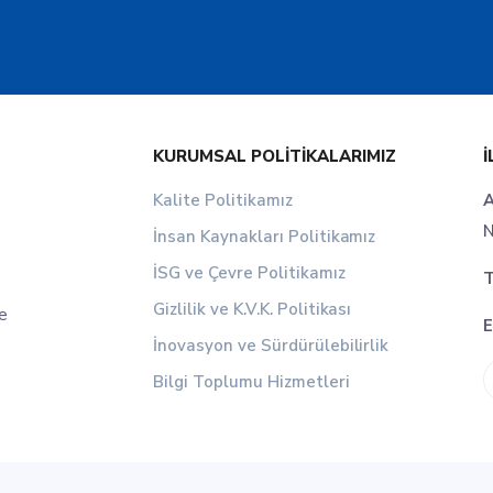
KURUMSAL POLITIKALARIMIZ
İ
Kalite Politikamız
A
N
İnsan Kaynakları Politikamız
İSG ve Çevre Politikamız
T
Gizlilik ve K.V.K. Politikası
le
E
İnovasyon ve Sürdürülebilirlik
Bilgi Toplumu Hizmetleri