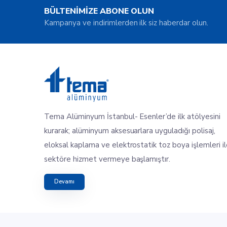
BÜLTENİMİZE ABONE OLUN
Kampanya ve indirimlerden ilk siz haberdar olun.
Tema Alüminyum İstanbul- Esenler’de ilk atölyesini
kurarak; alüminyum aksesuarlara uyguladığı polisaj,
eloksal kaplama ve elektrostatik toz boya işlemleri i
sektöre hizmet vermeye başlamıştır.
Devamı