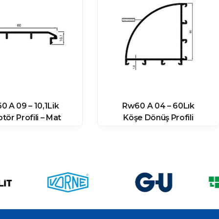
 A 09 – 10,1Lik
Rw60 A 04 – 60Lık
tör Profili – Mat
Köşe Dönüş Profili
Eloksal