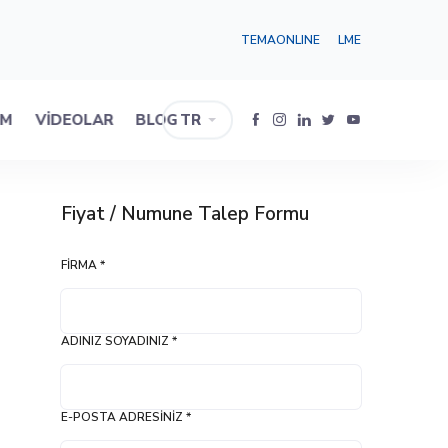
TEMAONLINE
LME
IM
VIDEOLAR
BLOG
TR
Fiyat / Numune Talep Formu
FIRMA *
ADINIZ SOYADINIZ *
E-POSTA ADRESINIZ *