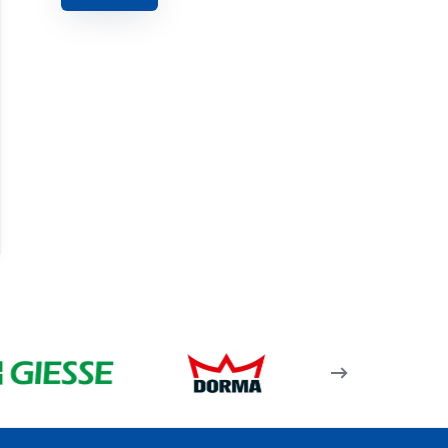
Rw60 F 03 – 95Lik Kasa
Profili