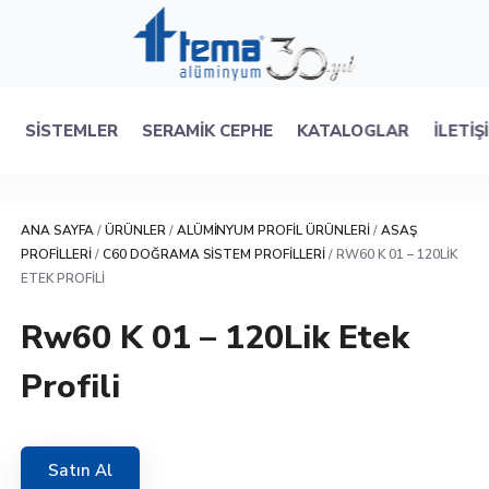
R
SISTEMLER
SERAMIK CEPHE
KATALOGLAR
İLETIŞ
ANA SAYFA
/
ÜRÜNLER
/
ALÜMINYUM PROFIL ÜRÜNLERI
/
ASAŞ
PROFILLERI
/
C60 DOĞRAMA SISTEM PROFILLERI
/ RW60 K 01 – 120LIK
ETEK PROFILI
Rw60 K 01 – 120Lik Etek
Profili
Satın Al