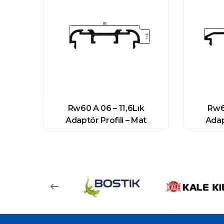
ük
Rw60 A 06 – 11,6Lık
Rw60
at
Adaptör Profili – Mat
Adap
Eloksal