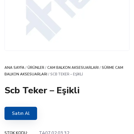
ANA SAYFA
/
ÜRÜNLER
/
CAM BALKON AKSESUARLARI
/
SÜRME CAM
BALKON AKSESUARLARI
/ SCB TEKER – EŞIKLI
Scb Teker – Eşikli
Satın Al
TA07.02.03.32
STOK KODU: