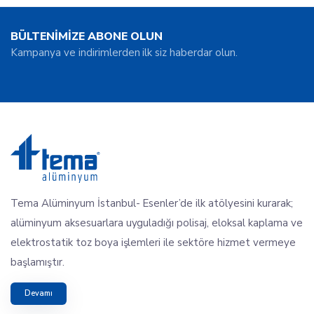
BÜLTENİMİZE ABONE OLUN
Kampanya ve indirimlerden ilk siz haberdar olun.
Tema Alüminyum İstanbul- Esenler’de ilk atölyesini kurarak;
alüminyum aksesuarlara uyguladığı polisaj, eloksal kaplama ve
elektrostatik toz boya işlemleri ile sektöre hizmet vermeye
başlamıştır.
Devamı