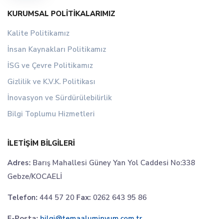
KURUMSAL POLITIKALARIMIZ
Kalite Politikamız
İnsan Kaynakları Politikamız
İSG ve Çevre Politikamız
Gizlilik ve K.V.K. Politikası
İnovasyon ve Sürdürülebilirlik
Bilgi Toplumu Hizmetleri
İLETIŞIM BILGILERI
Adres:
Barış Mahallesi Güney Yan Yol Caddesi No:338
Gebze/KOCAELİ
Telefon:
444 57 20
Fax:
0262 643 95 86
E-Posta:
bilgi@temaaluminyum.com.tr