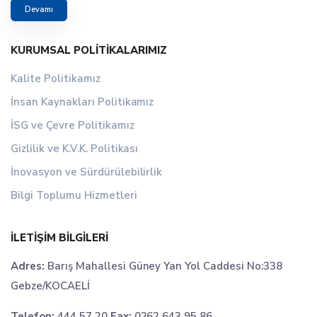
Devamı
KURUMSAL POLITIKALARIMIZ
Kalite Politikamız
İnsan Kaynakları Politikamız
İSG ve Çevre Politikamız
Gizlilik ve K.V.K. Politikası
İnovasyon ve Sürdürülebilirlik
Bilgi Toplumu Hizmetleri
İLETIŞIM BILGILERI
Adres:
Barış Mahallesi Güney Yan Yol Caddesi No:338
Gebze/KOCAELİ
Telefon:
444 57 20
Fax:
0262 643 95 86