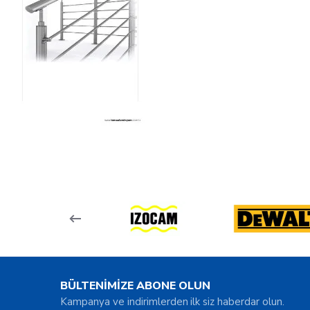
BÜLTENİMİZE ABONE OLUN
Kampanya ve indirimlerden ilk siz haberdar olun.