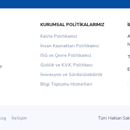
KURUMSAL POLITIKALARIMIZ
İ
Kalite Politikamız
A
N
İnsan Kaynakları Politikamız
İSG ve Çevre Politikamız
T
Gizlilik ve K.V.K. Politikası
le
E
İnovasyon ve Sürdürülebilirlik
Bilgi Toplumu Hizmetleri
log
İletişim
Tüm Hakları Sa