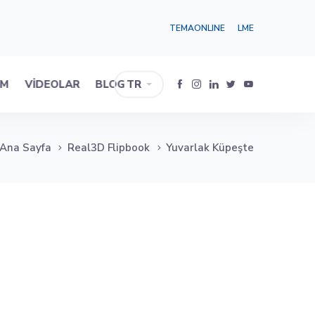
TEMAONLINE
LME
IM
VIDEOLAR
BLOG
TR
Ana Sayfa
Real3D Flipbook
Yuvarlak Küpeşte