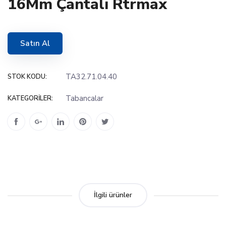
16Mm Çantalı Rtrmax
Satın Al
TA32.71.04.40
STOK KODU:
Tabancalar
KATEGORILER:
İlgili ürünler