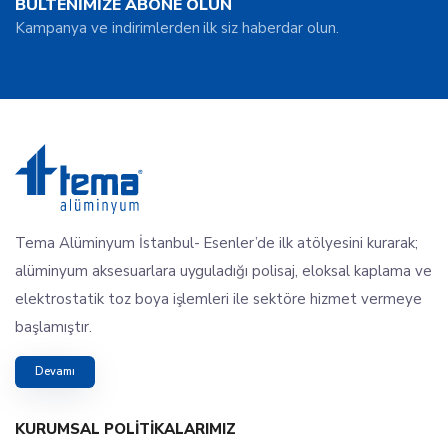
BÜLTENİMİZE ABONE OLUN
Kampanya ve indirimlerden ilk siz haberdar olun.
Tema Alüminyum İstanbul- Esenler’de ilk atölyesini kurarak;
alüminyum aksesuarlara uyguladığı polisaj, eloksal kaplama ve
elektrostatik toz boya işlemleri ile sektöre hizmet vermeye
başlamıştır.
Devamı
KURUMSAL POLITIKALARIMIZ