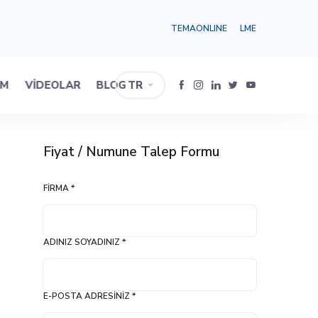
TEMAONLINE
LME
IM
VIDEOLAR
BLOG
TR
Fiyat / Numune Talep Formu
FIRMA *
ADINIZ SOYADINIZ *
E-POSTA ADRESINIZ *