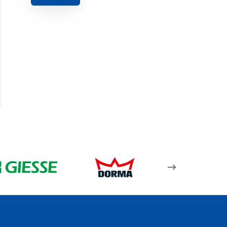
Rw46 V 05 – 87,1Lik
Kanat Profili – Mat
Eloksal