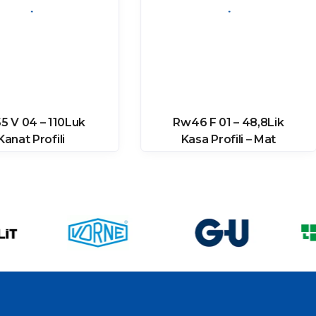
5 V 04 – 110Luk
Rw46 F 01 – 48,8Lik
Kanat Profili
Kasa Profili – Mat
Eloksal