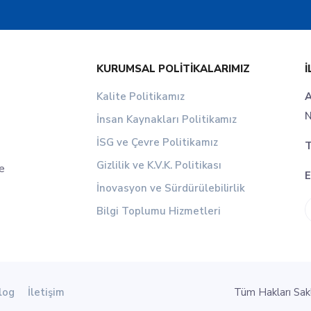
KURUMSAL POLITIKALARIMIZ
İ
Kalite Politikamız
A
N
İnsan Kaynakları Politikamız
İSG ve Çevre Politikamız
T
Gizlilik ve K.V.K. Politikası
le
E
İnovasyon ve Sürdürülebilirlik
Bilgi Toplumu Hizmetleri
log
İletişim
Tüm Hakları Sa