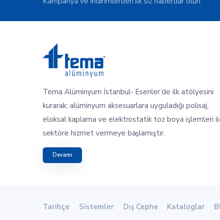
Kampanya ve indirimlerden ilk siz haberdar olun.
Tema Alüminyum İstanbul- Esenler’de ilk atölyesini
kurarak; alüminyum aksesuarlara uyguladığı polisaj,
eloksal kaplama ve elektrostatik toz boya işlemleri i
sektöre hizmet vermeye başlamıştır.
Devamı
Tarihçe
Sistemler
Dış Cephe
Kataloglar
B