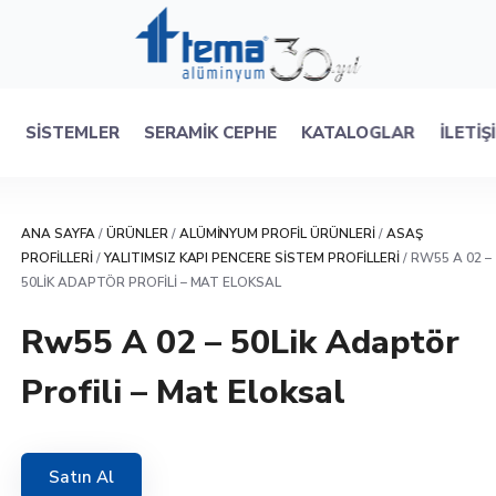
R
SISTEMLER
SERAMIK CEPHE
KATALOGLAR
İLETIŞ
ANA SAYFA
/
ÜRÜNLER
/
ALÜMINYUM PROFIL ÜRÜNLERI
/
ASAŞ
PROFILLERI
/
YALITIMSIZ KAPI PENCERE SISTEM PROFILLERI
/ RW55 A 02 –
50LIK ADAPTÖR PROFILI – MAT ELOKSAL
Rw55 A 02 – 50Lik Adaptör
Profili – Mat Eloksal
Satın Al