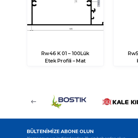
sa
Rw46 K 01 – 100Lük
Rw5
al
Etek Profili – Mat
Eloksal
BÜLTENİMİZE ABONE OLUN