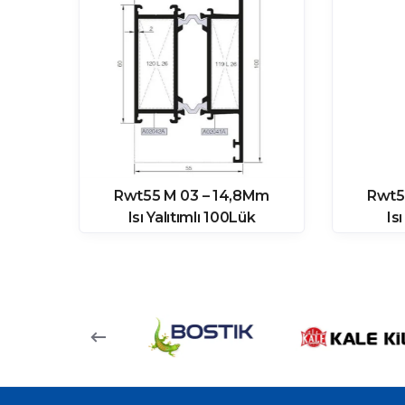
Mm
Rwt55 M 03 – 14,8Mm
Rwt5
Isı Yalıtımlı 100Lük
Is
Ortakayıt Profili
Or