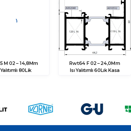
5 M 02 – 14,8Mm
Rwt64 F 02 – 24,0Mm
ı Yalıtımlı 80Lik
Isı Yalıtımlı 60Lık Kasa
takayıt Profili
Profili