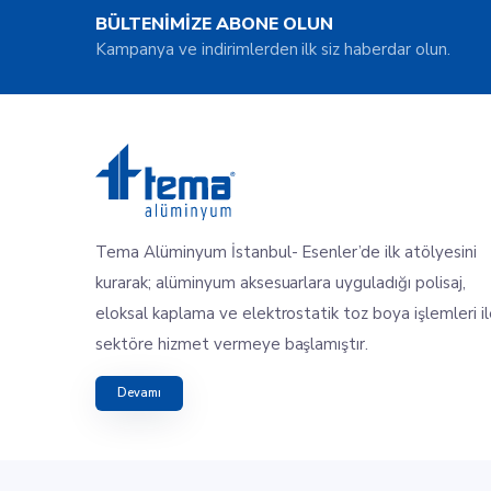
BÜLTENİMİZE ABONE OLUN
Kampanya ve indirimlerden ilk siz haberdar olun.
Tema Alüminyum İstanbul- Esenler’de ilk atölyesini
kurarak; alüminyum aksesuarlara uyguladığı polisaj,
eloksal kaplama ve elektrostatik toz boya işlemleri i
sektöre hizmet vermeye başlamıştır.
Devamı