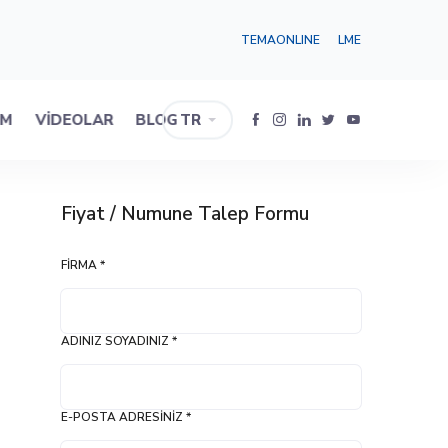
TEMAONLINE
LME
IM
VIDEOLAR
BLOG
TR
Fiyat / Numune Talep Formu
FIRMA *
ADINIZ SOYADINIZ *
E-POSTA ADRESINIZ *