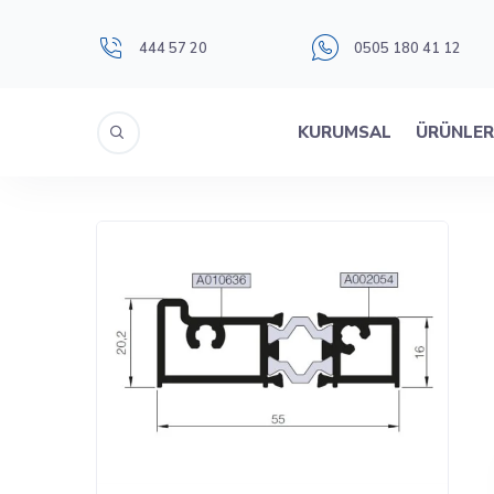
444 57 20
0505 180 41 12
KURUMSAL
ÜRÜNLE