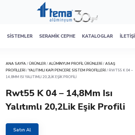
R
SISTEMLER
SERAMIK CEPHE
KATALOGLAR
İLETIŞ
ANA SAYFA
/
ÜRÜNLER
/
ALÜMINYUM PROFIL ÜRÜNLERI
/
ASAŞ
PROFILLERI
/
YALITIMLI KAPI PENCERE SISTEM PROFILLERI
/ RWT55 K 04 –
14,8MM ISI YALITIMLI 20,2LIK EŞIK PROFILI
Rwt55 K 04 – 14,8Mm Isı
Yalıtımlı 20,2Lik Eşik Profili
Satın Al