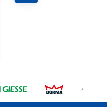
Rwt64 M 13 – 24,0Mm
Isı Yalıtımlı 79,2Lik
Ortakayıt Profili