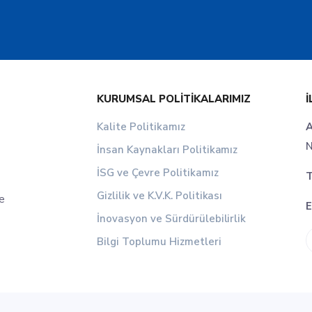
KURUMSAL POLITIKALARIMIZ
İ
Kalite Politikamız
A
N
İnsan Kaynakları Politikamız
İSG ve Çevre Politikamız
T
Gizlilik ve K.V.K. Politikası
le
E
İnovasyon ve Sürdürülebilirlik
Bilgi Toplumu Hizmetleri