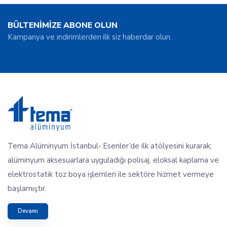
BÜLTENİMİZE ABONE OLUN
Kampanya ve indirimlerden ilk siz haberdar olun.
Tema Alüminyum İstanbul- Esenler’de ilk atölyesini kurarak;
alüminyum aksesuarlara uyguladığı polisaj, eloksal kaplama ve
elektrostatik toz boya işlemleri ile sektöre hizmet vermeye
başlamıştır.
Devamı