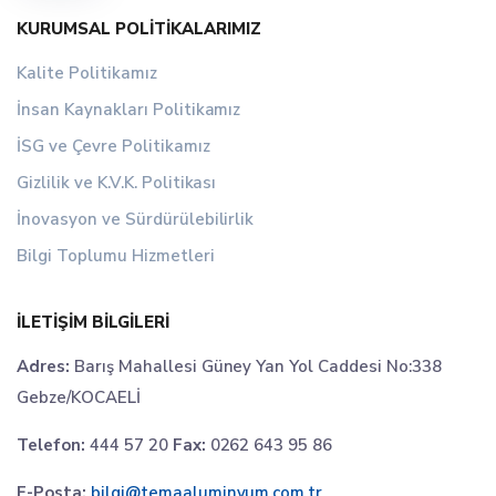
KURUMSAL POLITIKALARIMIZ
Kalite Politikamız
İnsan Kaynakları Politikamız
İSG ve Çevre Politikamız
Gizlilik ve K.V.K. Politikası
İnovasyon ve Sürdürülebilirlik
Bilgi Toplumu Hizmetleri
İLETIŞIM BILGILERI
Adres:
Barış Mahallesi Güney Yan Yol Caddesi No:338
Gebze/KOCAELİ
Telefon:
444 57 20
Fax:
0262 643 95 86
E-Posta:
bilgi@temaaluminyum.com.tr