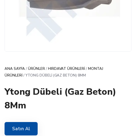
ANA SAYFA
/
ÜRÜNLER
/
HIRDAVAT ÜRÜNLERI
/
MONTAJ
ÜRÜNLERI
/ YTONG DÜBELI (GAZ BETON) 8MM
Ytong Dübeli (Gaz Beton)
8Mm
Satın Al