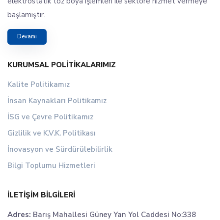
elektrostatik toz boya işlemleri ile sektöre hizmet vermeye
başlamıştır.
Devamı
KURUMSAL POLITIKALARIMIZ
Kalite Politikamız
İnsan Kaynakları Politikamız
İSG ve Çevre Politikamız
Gizlilik ve K.V.K. Politikası
İnovasyon ve Sürdürülebilirlik
Bilgi Toplumu Hizmetleri
İLETIŞIM BILGILERI
Adres:
Barış Mahallesi Güney Yan Yol Caddesi No:338