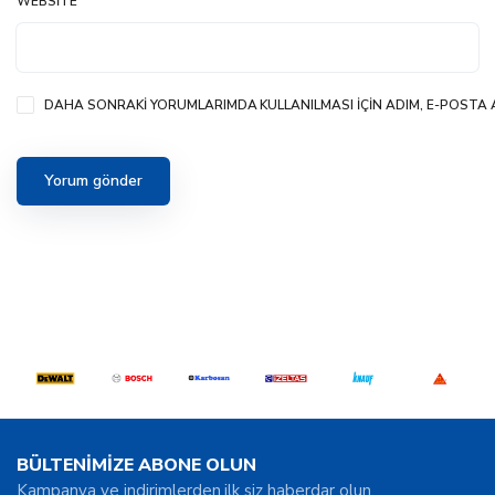
WEBSITE
DAHA SONRAKI YORUMLARIMDA KULLANILMASI IÇIN ADIM, E-POSTA A
BÜLTENİMİZE ABONE OLUN
Kampanya ve indirimlerden ilk siz haberdar olun.