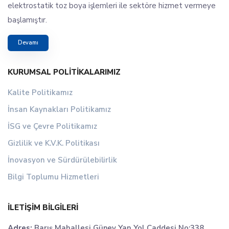
elektrostatik toz boya işlemleri ile sektöre hizmet vermeye
başlamıştır.
Devamı
KURUMSAL POLITIKALARIMIZ
Kalite Politikamız
İnsan Kaynakları Politikamız
İSG ve Çevre Politikamız
Gizlilik ve K.V.K. Politikası
İnovasyon ve Sürdürülebilirlik
Bilgi Toplumu Hizmetleri
İLETIŞIM BILGILERI
Adres:
Barış Mahallesi Güney Yan Yol Caddesi No:338