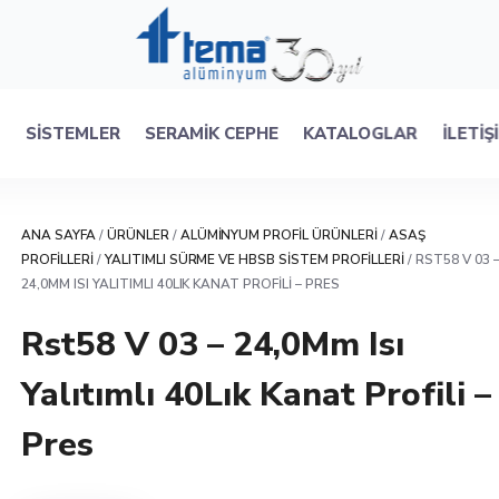
R
SISTEMLER
SERAMIK CEPHE
KATALOGLAR
İLETIŞ
ANA SAYFA
/
ÜRÜNLER
/
ALÜMINYUM PROFIL ÜRÜNLERI
/
ASAŞ
PROFILLERI
/
YALITIMLI SÜRME VE HBSB SISTEM PROFILLERI
/ RST58 V 03 
24,0MM ISI YALITIMLI 40LIK KANAT PROFILI – PRES
Rst58 V 03 – 24,0Mm Isı
Yalıtımlı 40Lık Kanat Profili –
Pres