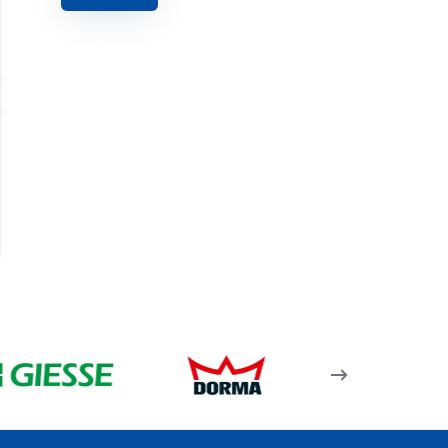
Rst116 F 05 – 14,8Mm Isı
Yalıtımlı 47,2Lik Kasa
Profili