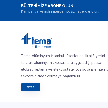
BÜLTENİMİZE ABONE OLUN
Kampanya ve indirimlerden ilk siz haberdar olun.
Tema Alüminyum İstanbul- Esenler’de ilk atölyesini
kurarak; alüminyum aksesuarlara uyguladığı polisaj,
eloksal kaplama ve elektrostatik toz boya işlemleri i
sektöre hizmet vermeye başlamıştır.
Devamı