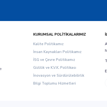
KURUMSAL POLITIKALARIMIZ
İ
Kalite Politikamız
A
N
İnsan Kaynakları Politikamız
İSG ve Çevre Politikamız
T
Gizlilik ve K.V.K. Politikası
le
E
İnovasyon ve Sürdürülebilirlik
Bilgi Toplumu Hizmetleri