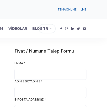
TEMAONLINE
LME
IM
VIDEOLAR
BLOG
TR
Fiyat / Numune Talep Formu
–
FIRMA *
ADINIZ SOYADINIZ *
E-POSTA ADRESINIZ *