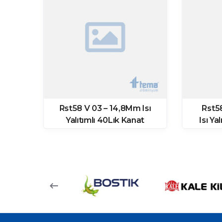
8Mm
Rst58 V 03 – 14,8Mm Isı
Rst5
k
Yalıtımlı 40Lık Kanat
Isı Ya
Profili