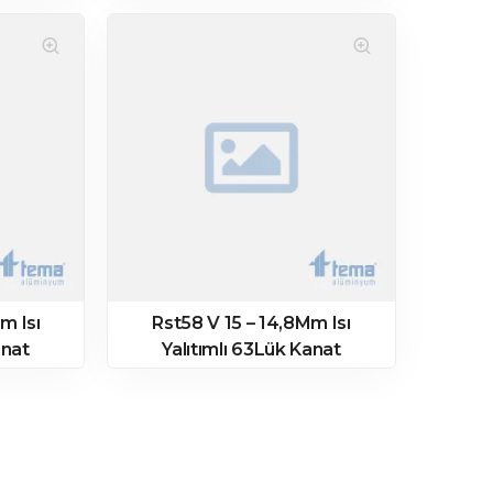
m Isı
Rst58 V 15 – 14,8Mm Isı
anat
Yalıtımlı 63Lük Kanat
Profili – Pres