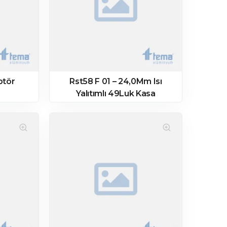
ptör
Rst58 F 01 – 24,0Mm Isı
Yalıtımlı 49Luk Kasa
Profili