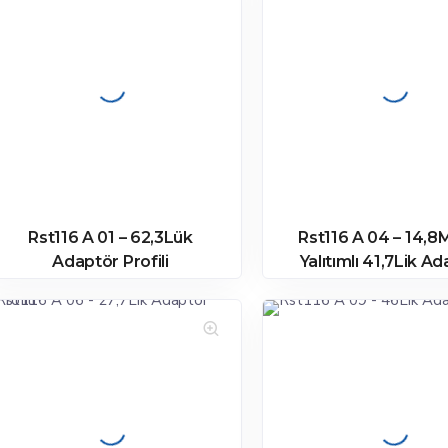
Rst116 A 01 – 62,3Lük
Rst116 A 04 – 14,8
Adaptör Profili
Yalıtımlı 41,7Lik A
Profili – Pres