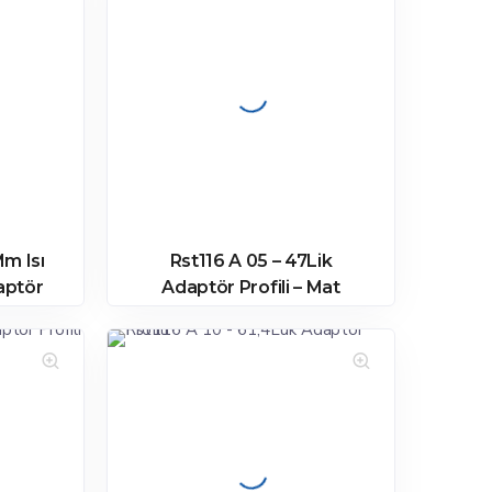
Mm Isı
Rst116 A 05 – 47Lik
daptör
Adaptör Profili – Mat
Eloksal