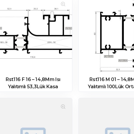
Rst116 F 16 – 14,8Mm Isı
Rst116 M 01 – 14,8
Yalıtımlı 53,3Lük Kasa
Yalıtımlı 100Lük Ort
Profili
Profili