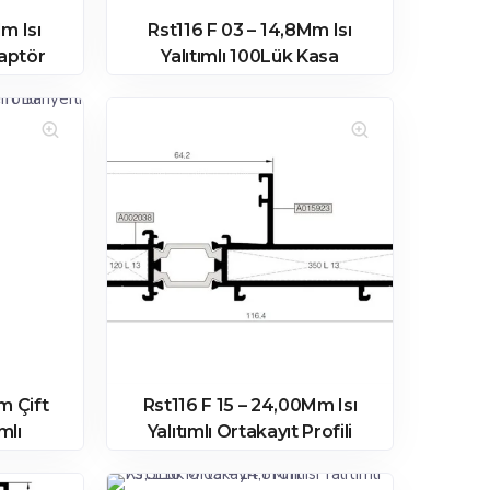
m Isı
Rst116 F 03 – 14,8Mm Isı
daptör
Yalıtımlı 100Lük Kasa
Profili
m Çift
Rst116 F 15 – 24,00Mm Isı
ımlı
Yalıtımlı Ortakayıt Profili
ili