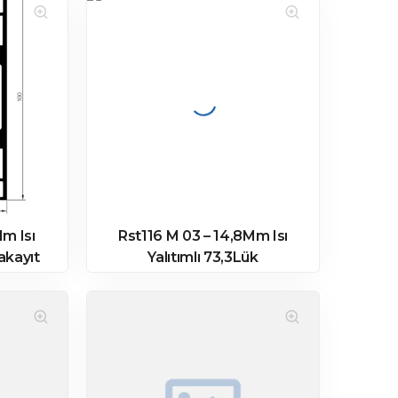
Mm Isı
Rst116 M 03 – 14,8Mm Isı
akayıt
Yalıtımlı 73,3Lük
Ortakayıt Profili