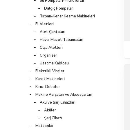
Su Pompaları-Hidroforlar
Dalgıç Pompalar
Tırpan-Kenar Kesme Makineleri
El Aletleri
Alet Çantaları
Hava-Mazot Tabancaları
Ölçü Aletleri
Organizer
Uzatma Kablosu
Elektrikli Vinçler
Karot Makineleri
Kırıcı-Deliciler
Makine Parçaları ve Aksesuarları
Akü ve Şarj Cihazları
Aküler
Şarj Cihazı
Matkaplar