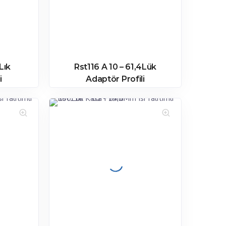
Lık
Rst116 A 10 – 61,4Lük
i
Adaptör Profili