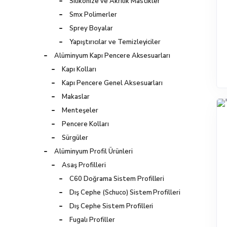
Silikonize ve Akrilik Mastikler
Smx Polimerler
Sprey Boyalar
Yapıştırıcılar ve Temizleyiciler
Alüminyum Kapı Pencere Aksesuarları
Kapı Kolları
Kapı Pencere Genel Aksesuarları
Makaslar
Menteşeler
Pencere Kolları
Sürgüler
Alüminyum Profil Ürünleri
Asaş Profilleri
C60 Doğrama Sistem Profilleri
Dış Cephe (Schuco) Sistem Profilleri
Dış Cephe Sistem Profilleri
Fugalı Profiller