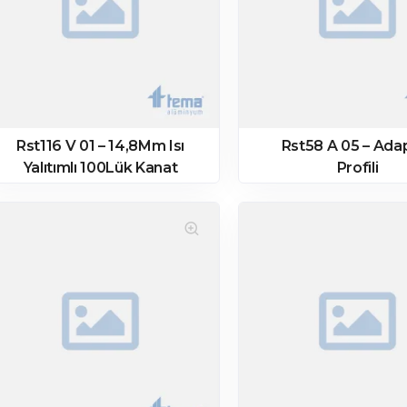
Rst116 V 01 – 14,8Mm Isı
Rst58 A 05 – Ada
Yalıtımlı 100Lük Kanat
Profili
Profili