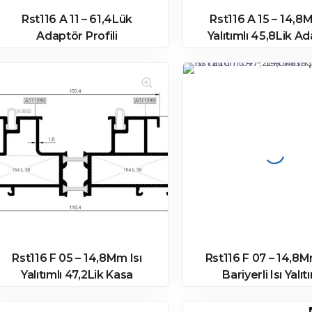
Rst116 A 11 – 61,4Lük
Rst116 A 15 – 14,8M
Adaptör Profili
Yalıtımlı 45,8Lik A
Profili
Rst116 F 05 – 14,8Mm Isı
Rst116 F 07 – 14,8M
Yalıtımlı 47,2Lik Kasa
Bariyerli Isı Yalıt
Profili
47,2Lik Kasa Prof