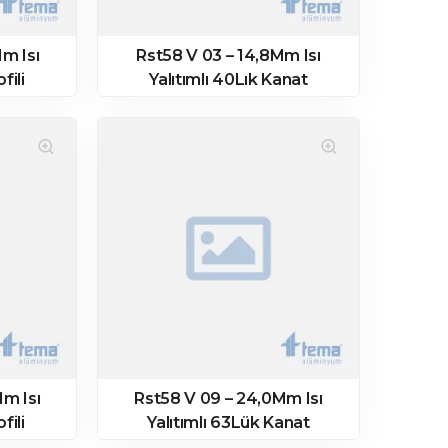
m Isı
Rst58 V 03 – 14,8Mm Isı
fili
Yalıtımlı 40Lık Kanat
Profili
m Isı
Rst58 V 09 – 24,0Mm Isı
fili
Yalıtımlı 63Lük Kanat
Profili – Mat Eloksal