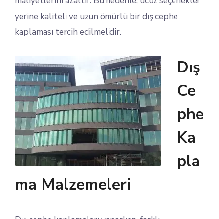
maliyetlerini azaltır. Bu nedenle, ucuz seçenekler
yerine kaliteli ve uzun ömürlü bir dış cephe
kaplaması tercih edilmelidir.
Dış
Ce
phe
Ka
pla
ma Malzemeleri