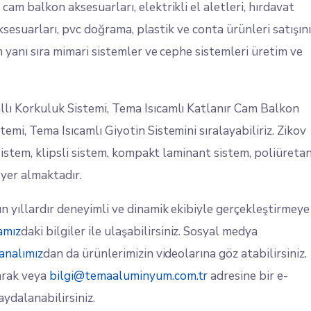
am balkon aksesuarları, elektrikli el aletleri, hırdavat
aksesuarları, pvc doğrama, plastik ve conta ürünleri satışını
 yanı sıra mimari sistemler ve cephe sistemleri üretim ve
lı Korkuluk Sistemi, Tema Isıcamlı Katlanır Cam Balkon
mi, Tema Isıcamlı Giyotin Sistemini sıralayabiliriz. Zikov
 sistem, klipsli sistem, kompakt laminant sistem, poliüreta
 yer almaktadır.
 yıllardır deneyimli ve dinamik ekibiyle gerçekleştirmeye
famız
daki bilgiler ile ulaşabilirsiniz. Sosyal medya
analımız
dan da ürünlerimizin videolarına göz atabilirsiniz.
arak veya
bilgi@temaaluminyum.com.tr
adresine bir e-
ydalanabilirsiniz.