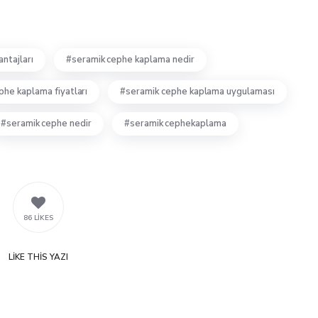
ntajları
seramik cephe kaplama nedir
phe kaplama fiyatları
seramik cephe kaplama uygulaması
seramik cephe nedir
seramik cephekaplama
86 LIKES
LIKE
THIS YAZI