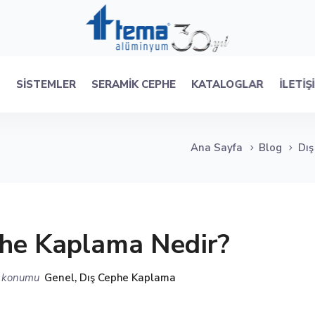
R
SISTEMLER
SERAMIK CEPHE
KATALOGLAR
İLETIŞ
Ana Sayfa
Blog
Dı
he Kaplama Nedir?
konumu
Genel
,
Dış Cephe Kaplama