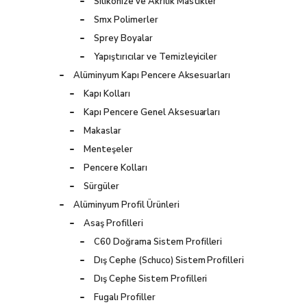
Silikonize ve Akrilik Mastikler
Smx Polimerler
Sprey Boyalar
Yapıştırıcılar ve Temizleyiciler
Alüminyum Kapı Pencere Aksesuarları
Kapı Kolları
Kapı Pencere Genel Aksesuarları
Makaslar
Menteşeler
Pencere Kolları
Sürgüler
Alüminyum Profil Ürünleri
Asaş Profilleri
C60 Doğrama Sistem Profilleri
Dış Cephe (Schuco) Sistem Profilleri
Dış Cephe Sistem Profilleri
Fugalı Profiller