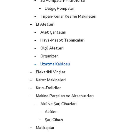
Su Pompaları-Hidroforlar
Dalgıç Pompalar
Tırpan-Kenar Kesme Makineleri
El Aletleri
Alet Çantaları
Hava-Mazot Tabancaları
Ölçü Aletleri
Organizer
Uzatma Kablosu
Elektrikli Vinçler
Karot Makineleri
Kırıcı-Deliciler
Makine Parçaları ve Aksesuarları
Akü ve Şarj Cihazları
Aküler
Şarj Cihazı
Matkaplar